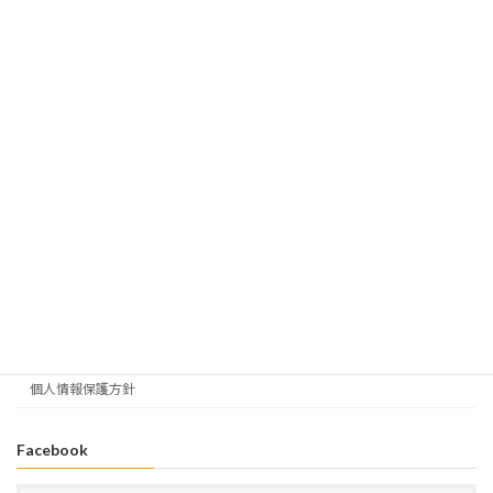
HOME
協会について
事業内容
イノベーション・キュレーター塾について
卒塾生について
良くある質問 (塾について)
お問い合わせ
イノベーション・キュレーター協会 メールマガジン
免責事項
個人情報保護方針
Facebook